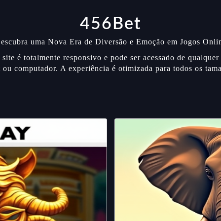
456Bet
escubra uma Nova Era de Diversão e Emoção em Jogos Onli
 site é totalmente responsivo e pode ser acessado de qualquer 
t ou computador. A experiência é otimizada para todos os tama