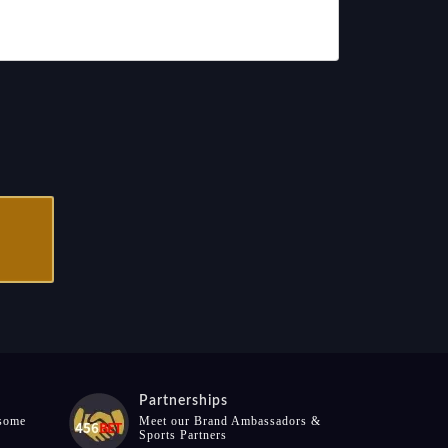
Partnerships
 some
Meet our Brand Ambassadors &
Sports Partners