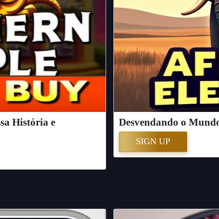
sa História e
Desvendando o Mundo 
SIGN UP