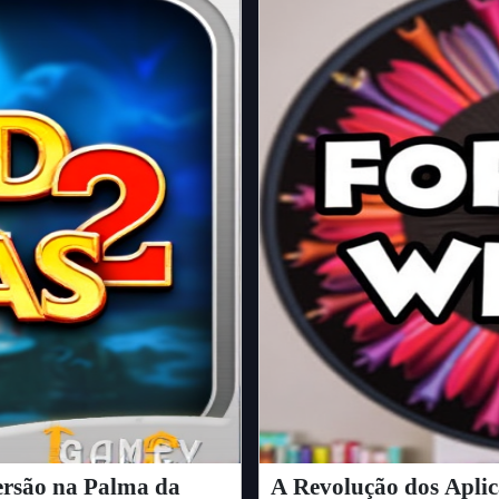
ersão na Palma da
A Revolução dos Aplic