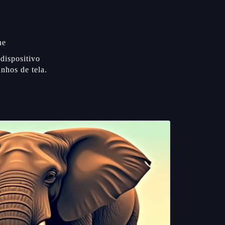
ne
dispositivo
nhos de tela.