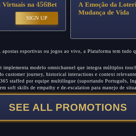
Virtuais na 456Bet
A Emoção da Loter
Mudança de Vida
SIGN UP
rá, apostas esportivas ou jogos ao vivo, a Plataforma tem tudo 
et implementa modelo omnichannel que integra múltiplos touc
o customer journey, historical interactions e context relevant
/7/365 staffed por equipe multilíngue (suportando Português, 
m soft skills de empathy e de-escalation para manejo de situa
SEE ALL PROMOTIONS