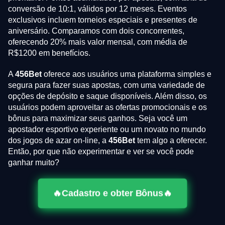
conversão de 10:1, válidos por 12 meses. Eventos
exclusivos incluem torneios especiais e presentes de
aniversário. Comparamos com dois concorrentes,
oferecendo 20% mais valor mensal, com média de
R$1200 em benefícios.
A
456Bet
oferece aos usuários uma plataforma simples e
segura para fazer suas apostas, com uma variedade de
opções de depósito e saque disponíveis. Além disso, os
usuários podem aproveitar as ofertas promocionais e os
bônus para maximizar seus ganhos. Seja você um
apostador esportivo experiente ou um novato no mundo
dos jogos de azar on-line, a
456Bet
tem algo a oferecer.
Então, por que não experimentar e ver se você pode
ganhar muito?
🔥Cadastro e obter Bônus🔥