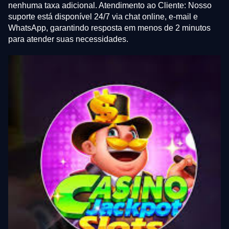
nenhuma taxa adicional. Atendimento ao Cliente: Nosso
suporte está disponível 24/7 via chat online, e-mail e
WhatsApp, garantindo resposta em menos de 2 minutos
para atender suas necessidades.