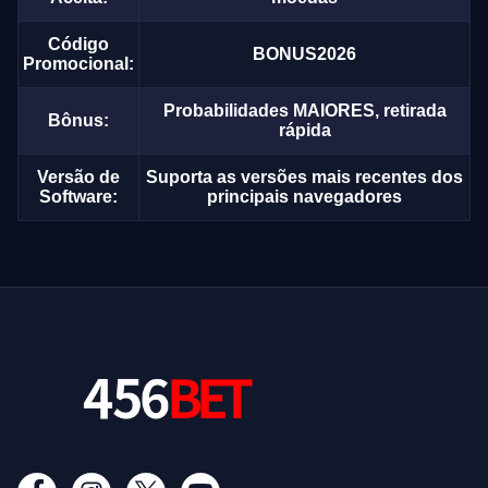
Código
BONUS2026
Promocional:
Probabilidades MAIORES, retirada
Bônus:
rápida
Versão de
Suporta as versões mais recentes dos
Software:
principais navegadores