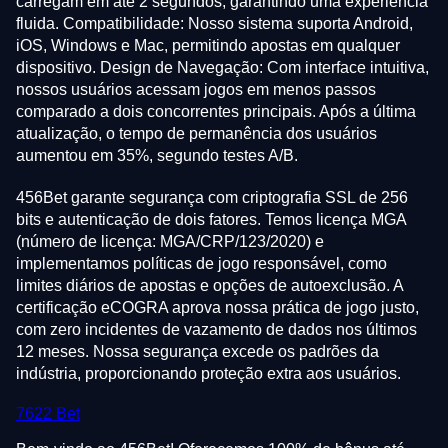
carregam em até 2 segundos, garantindo uma experiência
fluida. Compatibilidade: Nosso sistema suporta Android,
iOS, Windows e Mac, permitindo apostas em qualquer
dispositivo. Design de Navegação: Com interface intuitiva,
nossos usuários acessam jogos em menos passos
comparado a dois concorrentes principais. Após a última
atualização, o tempo de permanência dos usuários
aumentou em 35%, segundo testes A/B.
456Bet garante segurança com criptografia SSL de 256
bits e autenticação de dois fatores. Temos licença MGA
(número de licença: MGA/CRP/123/2020) e
implementamos políticas de jogo responsável, como
limites diários de apostas e opções de autoexclusão. A
certificação eCOGRA aprova nossa prática de jogo justo,
com zero incidentes de vazamento de dados nos últimos
12 meses. Nossa segurança excede os padrões da
indústria, proporcionando proteção extra aos usuários.
7622 Bet