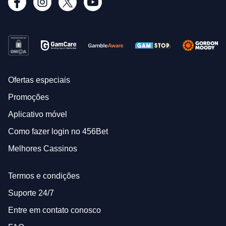
Ofertas especiais
Promoções
Aplicativo móvel
Como fazer login no 456Bet
Melhores Cassinos
Termos e condições
Suporte 24/7
Entre em contato conosco